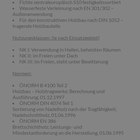
Fichte zentraleuropäisch S10 festigkeitssortiert
Wasserfeste Verleimung nach EN 301/302 –
Außenanwendung
Für den konstruktiven Holzbau nach DIN 1052 –
tragende Holzbauteile
Nutzungsklassen: (je nach Einsatzgebiet)
NK I: Verwendung in Hallen, beheizten Räumen
NK II: im Freien unter Dach
NK III: im Freien, steht unter Bewitterung
Normen:
ÖNORM B 4100 Teil 2
Holzbau – Holztragwerke; Berechnung und
Ausführung, 01.12.1997
ÖNORM DIN 4074 Teil 1
Sortierung von Nadelholz nach der Tragfähigkeit;
Nadelschnittholz, 01.06.1996
ÖNORM EN 386
Brettschichtholz; Leistungs- und
Mindestanforderung an die Herstellung, 01.06.1995