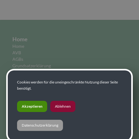
Home
Home
AVB
AGBs
Grundsatzerklärung
News
Cookies werden für die uneingeschränkte Nutzung dieser Seite
Holzsplitter
benötigt.
Presse-Info
Unternehmen
Akzeptieren
Ablehnen
Über uns
Geschichte
Team
Datenschutzerklärung
Zertifikate