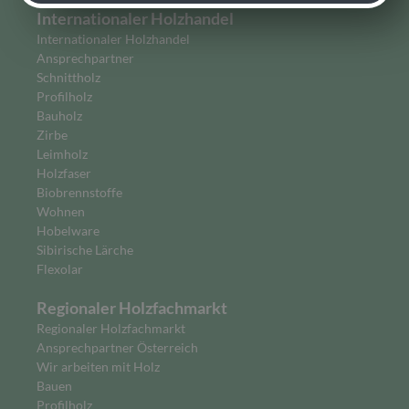
Internationaler Holzhandel
Internationaler Holzhandel
Ansprechpartner
Schnittholz
Profilholz
Bauholz
Zirbe
Leimholz
Holzfaser
Biobrennstoffe
Wohnen
Hobelware
Sibirische Lärche
Flexolar
Regionaler Holzfachmarkt
Regionaler Holzfachmarkt
Ansprechpartner Österreich
Wir arbeiten mit Holz
Bauen
Profilholz