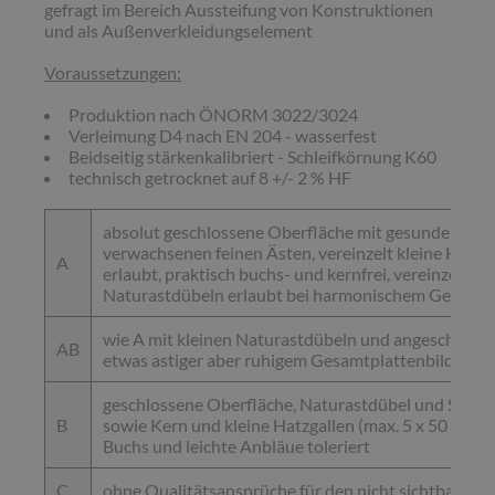
gefragt im Bereich Aussteifung von Konstruktionen
und als Außenverkleidungselement
Voraussetzungen:
Produktion nach ÖNORM 3022/3024
Verleimung D4 nach EN 204 - wasserfest
Beidseitig stärkenkalibriert - Schleifkörnung K60
technisch getrocknet auf 8 +/- 2 % HF
absolut geschlossene Oberfläche mit gesunden und 
verwachsenen feinen Ästen, vereinzelt kleine Harzg
A
erlaubt, praktisch buchs- und kernfrei, vereinzelt kl
Naturastdübeln erlaubt bei harmonischem Gesamtp
wie A mit kleinen Naturastdübeln und angeschliffen
AB
etwas astiger aber ruhigem Gesamtplattenbild
geschlossene Oberfläche, Naturastdübel und Schwa
B
sowie Kern und kleine Hatzgallen (max. 5 x 50 mm) e
Buchs und leichte Anbläue toleriert
C
ohne Qualitätsansprüche für den nicht sichtbaren B