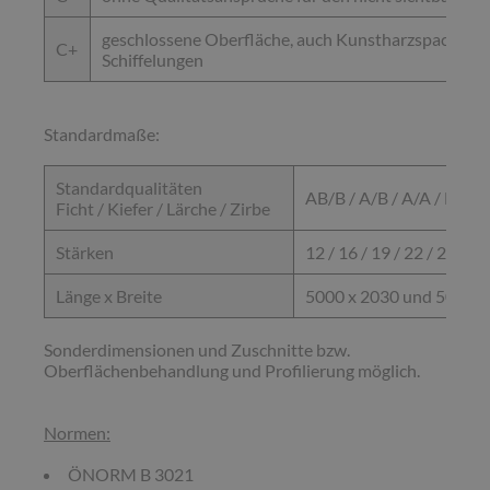
geschlossene Oberfläche, auch Kunstharzspachtel
C+
Schiffelungen
Standardmaße:
Standardqualitäten
AB/B / A/B / A/A / B/C /
Ficht / Kiefer / Lärche / Zirbe
Stärken
12 / 16 / 19 / 22 / 27 / 3
Länge x Breite
5000 x 2030 und 5000 x
Sonderdimensionen und Zuschnitte bzw.
Oberflächenbehandlung und Profilierung möglich.
Normen:
ÖNORM B 3021