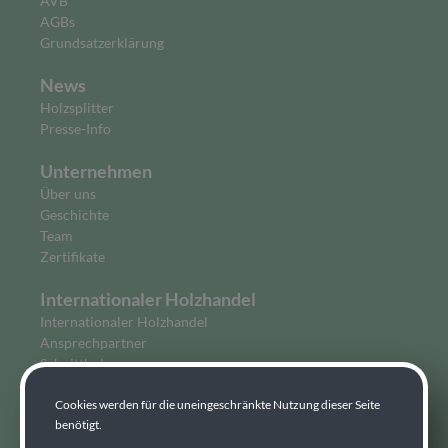
AVB
AGBs
Grundsatzerklärung
News
Holzsplitter
Presse-Info
Unternehmen
Über uns
Geschichte
Team
Zertifikate
Internationaler Holzhandel
Internationaler Holzhandel
Ansprechpartner
Schnittholz
Profilholz
Cookies werden für die uneingeschränkte Nutzung dieser Seite
Bauholz
benötigt.
Zirbe
Leimholz