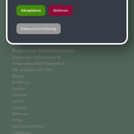
Holzfaser
Akzeptieren
Ablehnen
Biobrennstoffe
Wohnen
Hobelware
Datenschutzerklärung
Sibirische Lärche
Flexolar
Regionaler Holzfachmarkt
Regionaler Holzfachmarkt
Ansprechpartner Österreich
Wir arbeiten mit Holz
Bauen
Profilholz
Garten
Flexolar
Lärche
Fassade
Wohnen
Zirbe
Holzschutzmittel
Fußböden