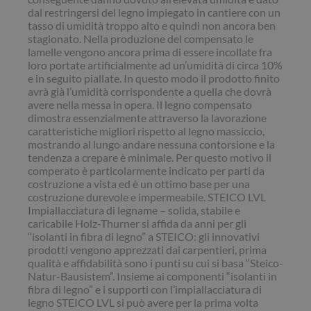
dal restringersi del legno impiegato in cantiere con un
tasso di umidità troppo alto e quindi non ancora ben
stagionato. Nella produzione del compensato le
lamelle vengono ancora prima di essere incollate fra
loro portate artificialmente ad un’umidità di circa 10%
e in seguito piallate. In questo modo il prodotto finito
avrà già l’umidità corrispondente a quella che dovrà
avere nella messa in opera. Il legno compensato
dimostra essenzialmente attraverso la lavorazione
caratteristiche migliori rispetto al legno massiccio,
mostrando al lungo andare nessuna contorsione e la
tendenza a crepare è minimale. Per questo motivo il
comperato è particolarmente indicato per parti da
costruzione a vista ed è un ottimo base per una
costruzione durevole e impermeabile. STEICO LVL
Impiallacciatura di legname – solida, stabile e
caricabile Holz-Thurner si affida da anni per gli
“isolanti in fibra di legno” a STEICO: gli innovativi
prodotti vengono apprezzati dai carpentieri, prima
qualità e affidabilità sono i punti su cui si basa “Steico-
Natur-Bausistem”. Insieme ai componenti “isolanti in
fibra di legno” e i supporti con l’impiallacciatura di
legno STEICO LVL si può avere per la prima volta