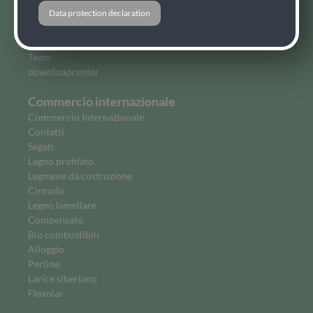
Azienda
Data protection declaration
A proposito di noi
La storia
Team
downloadcenter
Commercio internazionale
Commercio Internazionale
Contatti
Segati
Legno profilato
Legname da costruzione
Cirmolo
Legno lamellare
Compensato
Bio combustibili
Alloggio
Perline
Larice siberiano
Flexolar