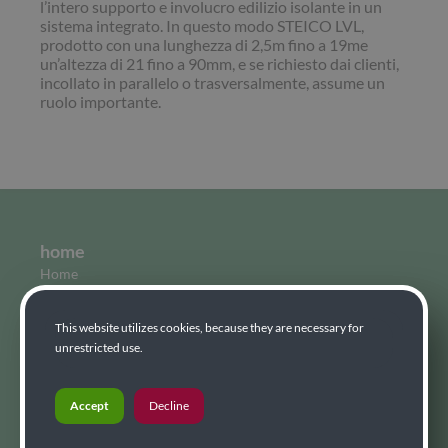
l’intero supporto e involucro edilizio isolante in un
sistema integrato. In questo modo STEICO LVL,
prodotto con una lunghezza di 2,5m fino a 19me
un’altezza di 21 fino a 90mm, e se richiesto dai clienti,
incollato in parallelo o trasversalmente, assume un
ruolo importante.
home
Home
Condizioni generali di mediazioni
Condizioni generali
This website utilizes cookies, because they are necessary for
Grundsatzerklärung
unrestricted use.
News
Giornale "Holzsplitter"
Accept
Decline
Stampa - info