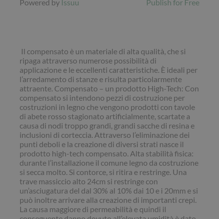
Powered by
Issuu
Publish for Free
Il compensato è un materiale di alta qualità, che si
ripaga attraverso numerose possibilità di
applicazione e le eccellenti caratteristiche. È ideali per
l’arredamento di stanze e risulta particolarmente
attraente. Compensato – un prodotto High-Tech: Con
compensato si intendono pezzi di costruzione per
costruzioni in legno che vengono prodotti con tavole
di abete rosso stagionato artificialmente, scartate a
causa di nodi troppo grandi, grandi sacche di resina e
inclusioni di corteccia. Attraverso l’eliminazione dei
punti deboli e la creazione di diversi strati nasce il
prodotto high-tech compensato. Alta stabilità fisica:
durante l’installazione il comune legno da costruzione
si secca molto. Si contorce, si ritira e restringe. Una
trave massiccio alto 24cm si restringe con
un’asciugatura del dal 30% al 10% dai 10 e i 20mm e si
può inoltre arrivare alla creazione di importanti crepi.
La causa maggiore di permeabilità e quindi il
conseguente danno dovuto all’elevata umidità è dato