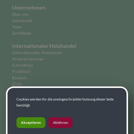
Unternehmen
Über uns
Geschichte
Team
Zertifikate
Internationaler Holzhandel
Internationaler Holzhandel
Ansprechpartner
Schnittholz
Profilholz
Bauholz
Zirbe
Leimholz
Holzfaser
Cookies werden für die uneingeschränkte Nutzung dieser Seite
Biobrennstoffe
benötigt.
Wohnen
Hobelware
Sibirische Lärche
Akzeptieren
Ablehnen
Flexolar