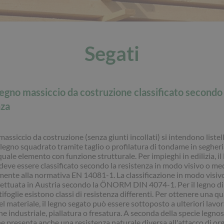
Segati
Legno massiccio da costruzione classificato secondo 
nza
assiccio da costruzione (senza giunti incollati) si intendono listelli
 legno squadrato tramite taglio o profilatura di tondame in segheri
quale elemento con funzione strutturale. Per impieghi in edilizia, il
deve essere classificato secondo la resistenza in modo visivo o me
nte alla normativa EN 14081-1. La classificazione in modo visiv
fettuata in Austria secondo la ÖNORM DIN 4074-1. Per il legno di c
tifoglie esistono classi di resistenza differenti. Per ottenere una qu
el materiale, il legno segato può essere sottoposto a ulteriori lavora
ne industriale, piallatura o fresatura. A seconda della specie legnosa
e presenta anche una resistenza naturale diversa all'attacco di org