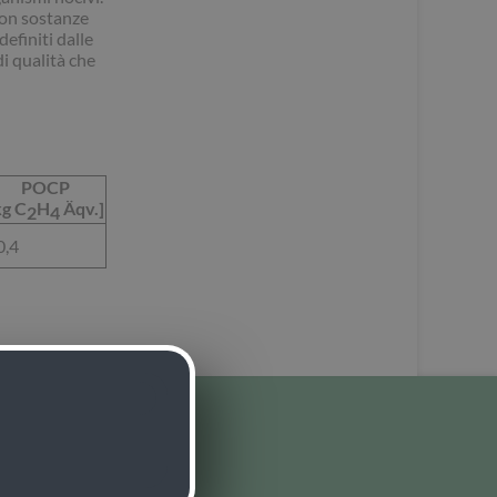
con sostanze
definiti dalle
i qualità che
POCP
kg C
H
Äqv.]
2
4
0,4
nda
osito di noi
ria