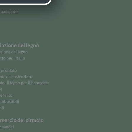
oadcenter
azione del legno
zione del legno
to per l'Italia
 profilato
me da costruzione
o- Il legno per il benessere
ne
ensato
ombustibili
lli
ercio del cirmolo
nhandel