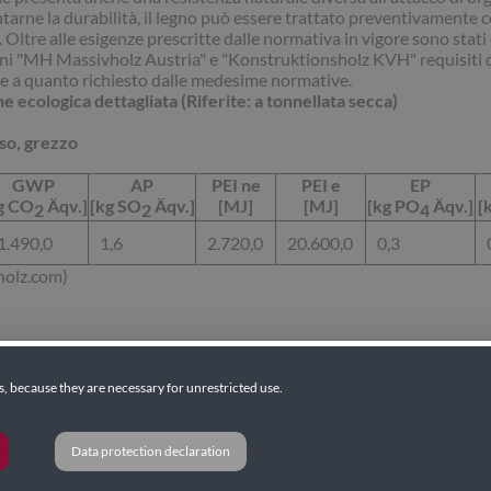
arne la durabilità, il legno può essere trattato preventivamente 
 Oltre alle esigenze prescritte dalle normativa in vigore sono stati 
ni "MH Massivholz Austria" e "Konstruktionsholz KVH" requisiti d
e a quanto richiesto dalle medesime normative.
e ecologica dettagliata (Riferite: a tonnellata secca)
so, grezzo
GWP
AP
PEI ne
PEI e
EP
g CO
Äqv.]
[kg SO
Äqv.]
[MJ]
[MJ]
[kg PO
Äqv.]
[
2
2
4
1.490,0
1,6
2.720,0
20.600,0
0,3
holz.com)
es, because they are necessary for unrestricted use.
News
Azie
Data protection declaration
Giornale "Holzsplitter"
A prop
Stampa - info
La sto