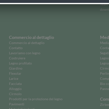
Team
downl
Commercio al dettaglio
Medi
Commercio al dettaglio
Media
Contatto
Contat
Lavoriamo con legno
Segati
Costruiere
Legno
Legno profilato
Legna
Giardino
Cirmol
Flexolar
Perli
Larice
Comp
Facciata
Bio c
Alloggio
Panne
Cirmolo
Comm
Prodotti per la protezione del legno
Pavimenti
Zirbe