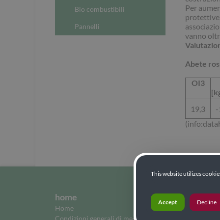
Per aument
Bio combustibili
protettive.
associazio
Pannelli
vanno oltr
Valutazion
Abete ros
OI3
[k
19,3
-
(info:data
This website utilizes cooki
home
Accept
Decline
Home
Condizioni generali di mediazioni