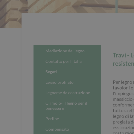
Mediazione del legno
Travi - 
Contatto per l'Italia
resiste
Segati
Per legno m
Legno profilato
tavoloni e
Legname da costruzione
l'impiego 
massiccio 
Cirmolo- Il legno per il
conformeme
benessere
tuttora ef
legno di la
Perline
pregiata d
essiccazio
Compensato
costruzion