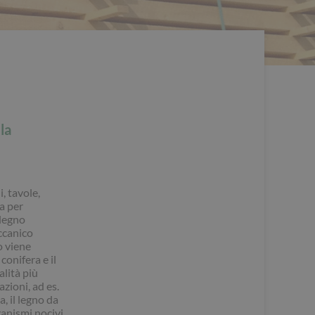
la
, tavole,
a per
 legno
ccanico
o viene
onifera e il
alità più
zioni, ad es.
, il legno da
anismi nocivi.