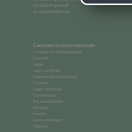
Condizioni generali
Grundsatzerklärung
Commercio internazionale
Commercio Internazionale
Contatti
Segati
Legno profilato
Legname da costruzione
Cirmolo
Legno lamellare
Compensato
Bio combustibili
Alloggio
Perline
Larice siberiano
Flexolar