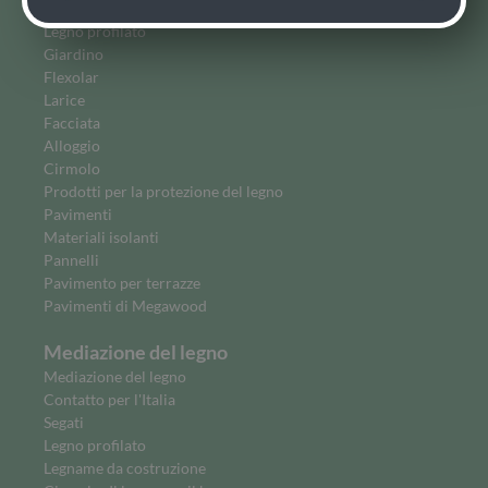
Costruiere
Legno profilato
Giardino
Flexolar
Larice
Facciata
Alloggio
Cirmolo
Prodotti per la protezione del legno
Pavimenti
Materiali isolanti
Pannelli
Pavimento per terrazze
Pavimenti di Megawood
Mediazione del legno
Mediazione del legno
Contatto per l'Italia
Segati
Legno profilato
Legname da costruzione