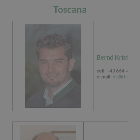
Toscana
Bernd Kristler
cell:
+43 664-40 42
e-mail:
bk@thu.at