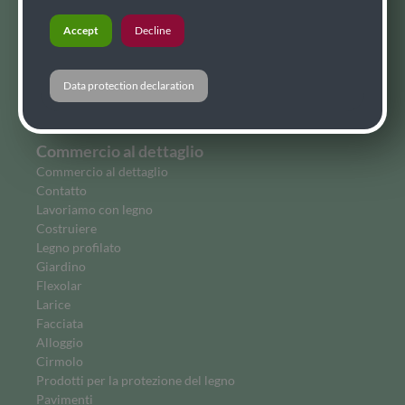
Compensato
Accept
Decline
Bio combustibili
Alloggio
Perline
Data protection declaration
Larice siberiano
Flexolar
Commercio al dettaglio
Commercio al dettaglio
Contatto
Lavoriamo con legno
Costruiere
Legno profilato
Giardino
Flexolar
Larice
Facciata
Alloggio
Cirmolo
Prodotti per la protezione del legno
Pavimenti