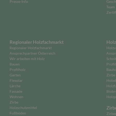
Presse-Info
Gesch
Team
Zertif
Regionaler Holzfachmarkt
Holz
Regionaler Holzfachmarkt
Holzv
Ansprechpartner Österreich
Anspr
Wir arbeiten mit Holz
Schni
Bauen
Profil
Profilholz
Bauho
Garten
Zirbe
Flexolar
Hobe
Lärche
Holzf
Fassade
Biobr
Wohnen
Holzp
Zirbe
Zirb
Holzschutzmittel
Fußböden
Zirbe