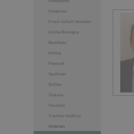
Kampanien
Kalabrien
Friaul-Julisch Venetien
Emilia-Romagna
Basilikata
Molise
Piemont
Sardinien
Sizilien
Toskana
Venetien
Trentino-Südtirol
Umbrien