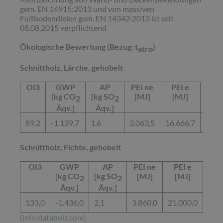
gem. EN 14915:2013 und von massiven
Fußbodendielen gem. EN 14342:2013 ist seit
08.08.2015 verpflichtend
Ökologische Bewertung (Bezug: t
)
atro
Schnittholz, Lärche. gehobelt
OI3
GWP
AP
PEI ne
PEI e
EP
[kg CO
[kg SO
[MJ]
[MJ]
[kg P
2
2
Äqv.]
Äqv.]
Äqv.
89,2
-1.139,7
1,6
3.063,5
16.666,7
0,3
Schnittholz, Fichte, gehobelt
OI3
GWP
AP
PEI ne
PEI e
E
[kg CO
[kg SO
[MJ]
[MJ]
[kg 
2
2
Äqv.]
Äqv.]
Äqv
133,0
-1.436,0
2,1
3.860,0
21.000,0
0,4
(info:dataholz.com)