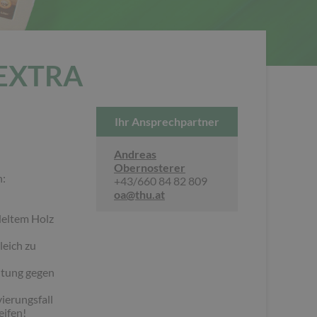
 EXTRA
Ihr Ansprechpartner
Andreas
Obernosterer
h:
+43/660 84 82 809
oa@thu.at
deltem Holz
eich zu
htung gegen
ierungsfall
eifen!