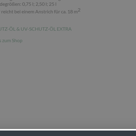
egrößen: 0,75 l; 2,50 l; 25 l
2
r reicht bei einem Anstrich für ca. 18 m
UTZ-ÖL & UV-SCHUTZ-ÖL EXTRA
's zum Shop