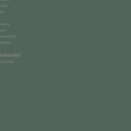
holz
lz
lware
aser
ennstoffe
latten
enhandel
nhandel