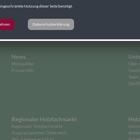
ingeschränkte Nutzung dieser Seite benötigt.
lehnen
Datenschutzerklärung
News
Unt
Holzsplitter
Über 
Presse-Info
Gesch
Team
Zertif
Regionaler Holzfachmarkt
Holz
Regionaler Holzfachmarkt
Holzv
Ansprechpartner Österreich
Anspr
Wir arbeiten mit Holz
Schni