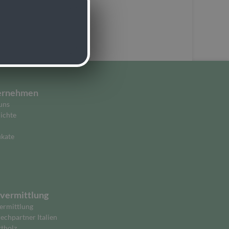
ernehmen
uns
ichte
ikate
vermittlung
ermittlung
echpartner Italien
ttholz