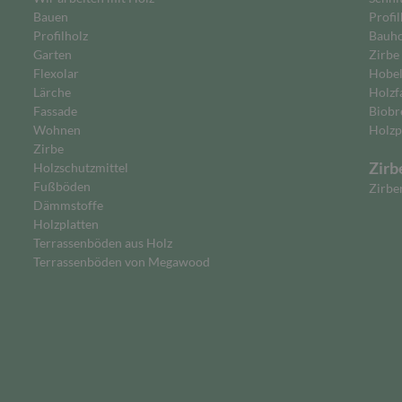
Bauen
Profil
Profilholz
Bauho
Garten
Zirbe
Flexolar
Hobe
Lärche
Holzf
Fassade
Biobr
Wohnen
Holzp
Zirbe
Zirb
Holzschutzmittel
Fußböden
Zirbe
Dämmstoffe
Holzplatten
Terrassenböden aus Holz
Terrassenböden von Megawood