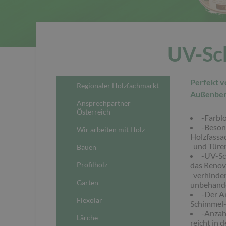
UV-Sc
Perfekt v
Regionaler Holzfachmarkt
Außenber
Ansprechpartner
Österreich
-Farblo
-Beson
Wir arbeiten mit Holz
Holzfassa
und Türen
Bauen
-UV-Sch
Profilholz
das Renovi
verhinder
Garten
unbehand
-Der A
Flexolar
Schimmel-,
-Anzah
Lärche
reicht in 