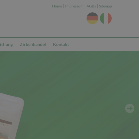
|
|
|
Home
Impressum
AGBs
Sitemap
ttlung
Zirbenhandel
Kontakt