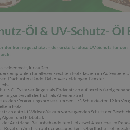
hutz-Öl & UV-Schutz- Öl
or der Sonne geschützt – der erste farblose UV-Schutz für den
eich!
s, seidenmatt, für außen
ders empfohlen für alle senkrechten Holzflächen im Außenbereic
den, Dachunterstände, Balkonverkleidungen, Fenster
 etc.
utz-Öl Extra verlängert als Endanstrich auf bereits farbig behan
erungsintervall deutlich; als Alleinanstrich
t es den Vergrauungsprozess um den UV-Schutzfaktor 12 im Vergl
eltem Holz
nstrich enthält Wirkstoffe zum vorbeugenden Schutz der Beschic
 Algen- und Pilzbefall.
l der Anstriche: Bei unbehandeltem Holz zwei Anstriche, im Renov
der Regel ein Anstrich auf der gesäuberten -Oberfläche – ohne Schl