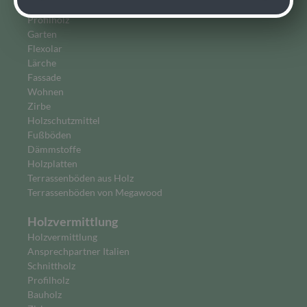
Bauen
Profilholz
Garten
Flexolar
Lärche
Fassade
Wohnen
Zirbe
Holzschutzmittel
Fußböden
Dämmstoffe
Holzplatten
Terrassenböden aus Holz
Terrassenböden von Megawood
Holzvermittlung
Holzvermittlung
Ansprechpartner Italien
Schnittholz
Profilholz
Bauholz